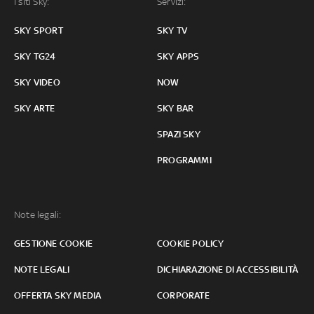
I siti Sky:
Servizi:
SKY SPORT
SKY TV
SKY TG24
SKY APPS
SKY VIDEO
NOW
SKY ARTE
SKY BAR
SPAZI SKY
PROGRAMMI
Note legali:
GESTIONE COOKIE
COOKIE POLICY
NOTE LEGALI
DICHIARAZIONE DI ACCESSIBILITÀ
OFFERTA SKY MEDIA
CORPORATE