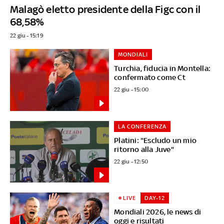
Malagò eletto presidente della Figc con il
68,58%
22 giu - 15:19
MONDIALI
Turchia, fiducia in Montella:
confermato come Ct
22 giu - 15:00
LA CONFERENZA
Platini: "Escludo un mio
ritorno alla Juve"
22 giu - 12:50
LIVE
DAY-12
Mondiali 2026, le news di
oggi e risultati