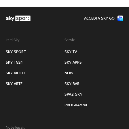
ACCEDI A SKY GO
I siti Sky:
Servizi:
SKY SPORT
SKY TV
SKY TG24
SKY APPS
SKY VIDEO
NOW
SKY ARTE
SKY BAR
SPAZI SKY
PROGRAMMI
Note legali: