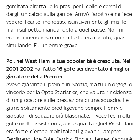
gomitata diretta. Io lo presi per il collo e cercai di
dargli un calcio sulla gamba. Arrivò l’arbitro e mi fece
vedere il cartellino rosso: istintivamente gli misi le
mani sul petto mandandolo a quel paese. Non mi
ero nemmeno reso conto che lui era caduto, quasi
simulando. Fu un errore grave.
Poi, nel West Ham la tua popolarità è cresciuta. Nel
2001-2002 hai fatto 16 gol e sei diventato il miglior
giocatore della Premier
Avevo già vinto il premio in Scozia, ma fu un orgoglio
vincerlo per la Opta Statistics, che valuta l’incidenza
di un giocatore sulle prestazioni di una squadra. Le
giurie solitamente prediligevano sempre Henry o i
giocatori di squadre più blasonate. Invece feci molti
gol e molti assist con grande qualità. Quel West Ham
era forte, c’erano molti talenti giovani: Lampard,
Ferdinand, Joe Cole, Carrick, Sinclair, James, Kanoutè.