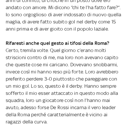
anni di conflitti, di critiche in un posto dove ero
andato con amore. Mi dicono “chi te l’ha fatto fare?“.
Io sono orgoglioso di aver indossato di nuovo quella
maglia, di avere fatto subito gol nel derby come 15
anni prima e di aver gioito con il popolo laziale.
Rifaresti anche quel gesto ai tifosi della Roma?
Certo, tremila volte. Quel giorno c’erano molti
striscioni contro di me, ma loro non avevano capito
che queste cose mi caricano. Dovevano snobbarmi,
invece così mi hanno reso più forte. Loro avrebbero
preferito perdere 3-0 piuttosto che pareggiare con
un mio gol. Lo so, questo è il derby. Hanno sempre
sofferto il mio esser attaccato in questo modo alla
squadra, loro un giocatore così non l’hanno mai
avuto, adesso forse De Rossi incarna il vero leader
della Roma perché caratterialmente è vicino ai
ragazzi della curva.