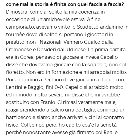
come mai la storia è finita con quel faccia a faccia?
Dimostrai come al solito la mia coerenza in
occasione di un’amichevole estiva. A fine
campionato, avevamo vinto lo Scudetto andammo in
tournèe dove di solito si portano i giocatori in
prestito, non i Nazionali. Vennero Gualco dalla
Cremonese e Desideri dall’Udinese. La prima partita
era in Corea, pensavo di giocare e invece Capello
disse che dovevamo giocare con la sciabola, non col
fioretto. Non ero in formazione e mi arrabbiai molto.
Poi andammo a Pechino dove giocai in attacco con
Lentini e Baggio, finì 0-0. Capello si arrabbiò molto
ed in modo molto severo mi disse che mi avrebbe
sostituito con Eranio. Ci rimasi veramente male,
reagii prendendo a calcio una bottiglia, cominciò un
battibecco e siamo anche arrivati vicini al contatto
fisico. Col tempo però, ho capito cos’è la serietà
perché nonostante avesse già firmato col Real e