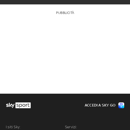
PUBBLICITÀ
ACCEDI A SKY GO
I siti Sky:
Servizi: