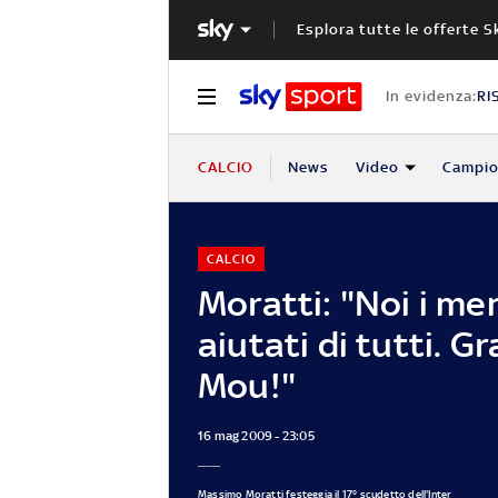
Esplora tutte le offerte S
In evidenza:
RI
CALCIO
News
Video
Campio
CALCIO
Moratti: "Noi i me
aiutati di tutti. Gr
Mou!"
16 mag 2009 - 23:05
Massimo Moratti festeggia il 17° scudetto dell'Inter