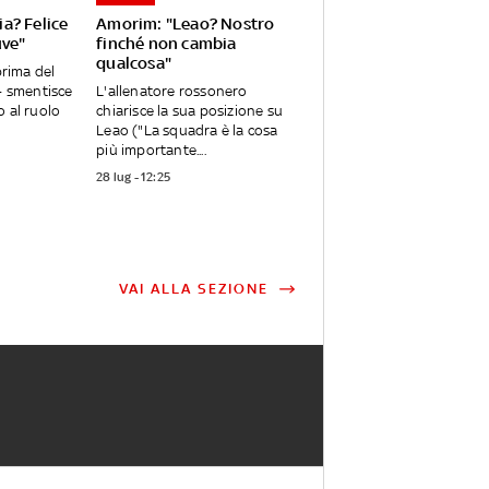
lia? Felice
Amorim: "Leao? Nostro
uve"
finché non cambia
qualcosa"
prima del
 - smentisce
L'allenatore rossonero
o al ruolo
chiarisce la sua posizione su
Leao ("La squadra è la cosa
più importante....
28 lug - 12:25
VAI ALLA SEZIONE