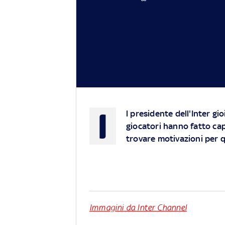
I
l presidente dell'Inter gi
giocatori hanno fatto cap
trovare motivazioni per q
Immagini da Inter Channel