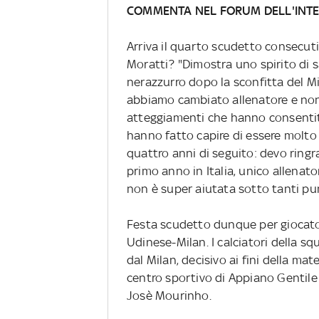
COMMENTA NEL FORUM DELL'INT
Arriva il quarto scudetto consecutiv
Moratti? "Dimostra uno spirito di 
nerazzurro dopo la sconfitta del Mil
abbiamo cambiato allenatore e non
atteggiamenti che hanno consentito 
hanno fatto capire di essere molto 
quattro anni di seguito: devo ringra
primo anno in Italia, unico allenat
non è super aiutata sotto tanti punt
Festa scudetto dunque per giocatori,
Udinese-Milan. I calciatori della s
dal Milan, decisivo ai fini della ma
centro sportivo di Appiano Gentile
Josè Mourinho.