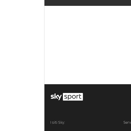
I siti Sky:
Serv