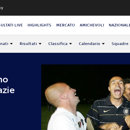
ky
SULTATI LIVE
HIGHLIGHTS
MERCATO
AMICHEVOLI
NAZIONAL
nati
Risultati
Classifica
Calendario
Squadre
no
azie