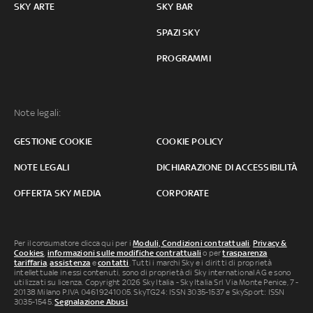
SKY ARTE
SKY BAR
SPAZI SKY
PROGRAMMI
Note legali:
GESTIONE COOKIE
COOKIE POLICY
NOTE LEGALI
DICHIARAZIONE DI ACCESSIBILITÀ
OFFERTA SKY MEDIA
CORPORATE
Per il consumatore clicca qui per i
Moduli, Condizioni contrattuali
,
Privacy &
Cookies
,
informazioni sulle modifiche contrattuali
o per
trasparenza
tariffaria
,
assistenza
e
contatti
. Tutti i marchi Sky e i diritti di proprietà
intellettuale in essi contenuti, sono di proprietà di Sky international AG e sono
utilizzati su licenza. Copyright 2026 Sky Italia - Sky Italia Srl Via Monte Penice, 7 -
20138 Milano P.IVA 04619241005. SkyTG24: ISSN 3035-1537 e SkySport: ISSN
3035-1545.
Segnalazione Abusi