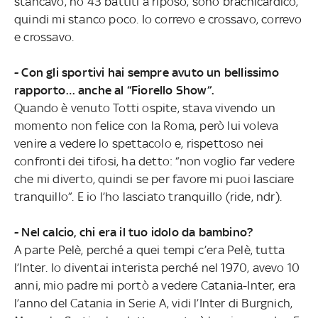
stancavo, ho 43 battiti a riposo, sono brachicardico,
quindi mi stanco poco. Io correvo e crossavo, correvo
e crossavo.
- Con gli sportivi hai sempre avuto un bellissimo
rapporto… anche al “Fiorello Show”.
Quando è venuto Totti ospite, stava vivendo un
momento non felice con la Roma, però lui voleva
venire a vedere lo spettacolo e, rispettoso nei
confronti dei tifosi, ha detto: “non voglio far vedere
che mi diverto, quindi se per favore mi puoi lasciare
tranquillo”. E io l’ho lasciato tranquillo (ride, ndr).
- Nel calcio, chi era il tuo idolo da bambino?
A parte Pelè, perché a quei tempi c’era Pelè, tutta
l’Inter. Io diventai interista perché nel 1970, avevo 10
anni, mio padre mi portò a vedere Catania-Inter, era
l’anno del Catania in Serie A, vidi l’Inter di Burgnich,