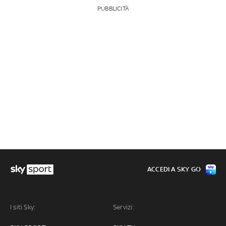
PUBBLICITÀ
ACCEDI A SKY GO
I siti Sky:
Servizi: