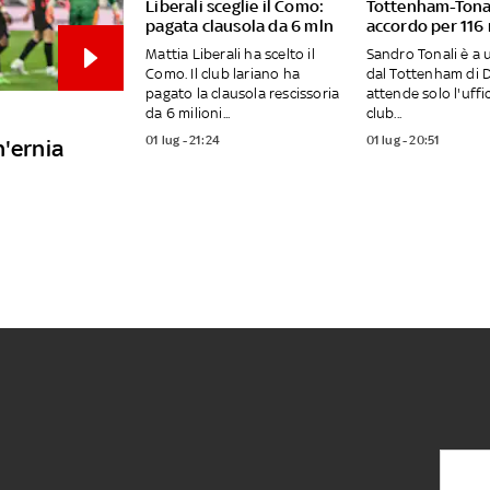
Liberali sceglie il Como:
Tottenham-Tonal
pagata clausola da 6 mln
accordo per 116 
Mattia Liberali ha scelto il
Sandro Tonali è a 
Como. Il club lariano ha
dal Tottenham di De
pagato la clausola rescissoria
attende solo l'uffici
da 6 milioni...
club...
01 lug - 21:24
01 lug - 20:51
n'ernia