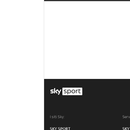
I siti Sky:
Serv
SKY SPORT
SKY