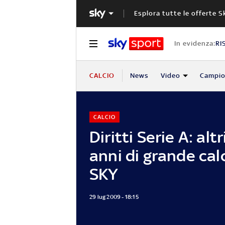
Esplora tutte le offerte S
In evidenza:
RI
CALCIO
News
Video
Campio
CALCIO
Diritti Serie A: altr
anni di grande cal
SKY
29 lug 2009 - 18:15