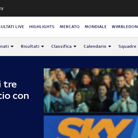
ky
SULTATI LIVE
HIGHLIGHTS
MERCATO
MONDIALE
WIMBLEDO
nati
Risultati
Classifica
Calendario
Squadre
i tre
cio con