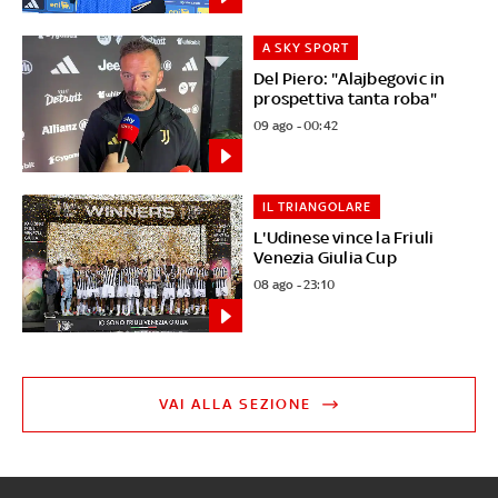
A SKY SPORT
Del Piero: "Alajbegovic in
prospettiva tanta roba"
09 ago - 00:42
IL TRIANGOLARE
L'Udinese vince la Friuli
Venezia Giulia Cup
08 ago - 23:10
VAI ALLA SEZIONE