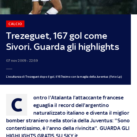
CALCIO
Trezeguet, 167 gol come
Sivori. Guarda gli highlights
07 nov 2009 - 22:59
L'esultanza di Trezeguet dopo il gol, il 167esimo con la maglia della Juventus (foto Lp)
C
ontro l'Atalanta l'attaccante francese
eguaglia il record dell'argentino
naturalizzato italiano e diventa il miglior
bomber straniero nella storia della Juventus: ''Sono
contentissimo, è l'anno della rivincita''. GUARDA GLI
HIGHLIGHTS GRATIS SU SKY.it