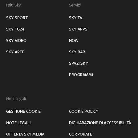
I siti Sky:
Servizi:
SKY SPORT
SKY TV
SKY TG24
SKY APPS
SKY VIDEO
NOW
SKY ARTE
SKY BAR
SPAZI SKY
PROGRAMMI
Note legali:
GESTIONE COOKIE
COOKIE POLICY
NOTE LEGALI
DICHIARAZIONE DI ACCESSIBILITÀ
OFFERTA SKY MEDIA
CORPORATE