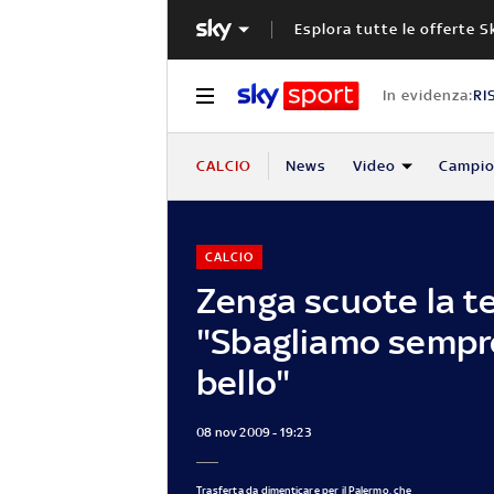
Esplora tutte le offerte S
In evidenza:
RI
CALCIO
News
Video
Campio
CALCIO
Zenga scuote la t
"Sbagliamo sempre
bello"
08 nov 2009 - 19:23
Trasferta da dimenticare per il Palermo, che