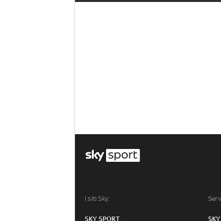
I siti Sky:
Serv
SKY SPORT
SKY