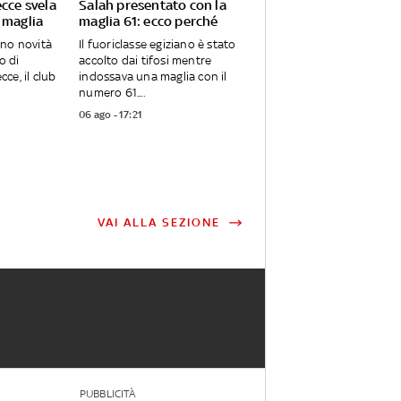
ecce svela
Salah presentato con la
 maglia
maglia 61: ecco perché
ano novità
Il fuoriclasse egiziano è stato
o di
accolto dai tifosi mentre
ce, il club
indossava una maglia con il
numero 61....
06 ago - 17:21
VAI ALLA SEZIONE
PUBBLICITÀ