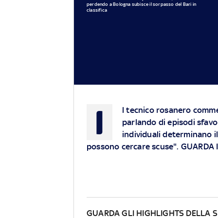
perdendo a Bologna subisce il sorpasso del Bari in
classifica
I
l tecnico rosanero comme
parlando di episodi sfavo
individuali determinano il
possono cercare scuse". GUARDA 
GUARDA GLI HIGHLIGHTS DELLA S