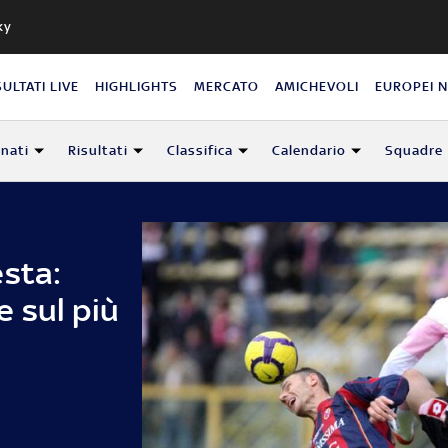
ky
SULTATI LIVE
HIGHLIGHTS
MERCATO
AMICHEVOLI
EUROPEI 
nati
Risultati
Classifica
Calendario
Squadre
esta:
 sul più