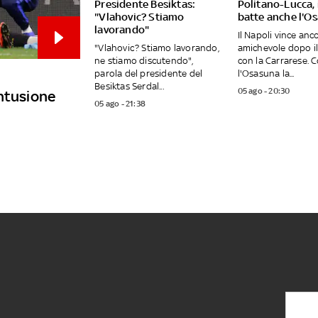
Presidente Besiktas:
Politano-Lucca, 
"Vlahovic? Stiamo
batte anche l'O
lavorando"
Il Napoli vince anc
"Vlahovic? Stiamo lavorando,
amichevole dopo i
ne stiamo discutendo",
con la Carrarese. 
parola del presidente del
l'Osasuna la...
Besiktas Serdal...
05 ago - 20:30
ontusione
05 ago - 21:38