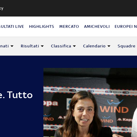
ky
SULTATI LIVE
HIGHLIGHTS
MERCATO
AMICHEVOLI
EUROPEI 
nati
Risultati
Classifica
Calendario
Squadre
e. Tutto