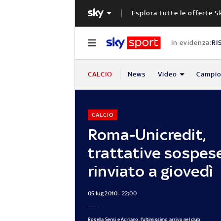
Esplora tutte le offerte S
In evidenza:
RI
CALCIO
News
Video
Campio
CALCIO
Roma-Unicredit,
trattative sospes
rinviato a giovedì
05 lug 2010 - 22:00
Rosella Sensi e Adriano, l'ultimissimo arrivo nel club