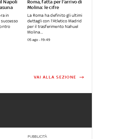
il Napoli
Roma, fatta per l'arrivo di
sasuna
Molina: le cifre
ora in
La Roma ha definito gli ultimi
l successo
dettagli con l'Atletico Madrid
Contro
per il trasferimento Nahuel
Molina....
05 ago - 19:49
VAI ALLA SEZIONE
PUBBLICITÀ