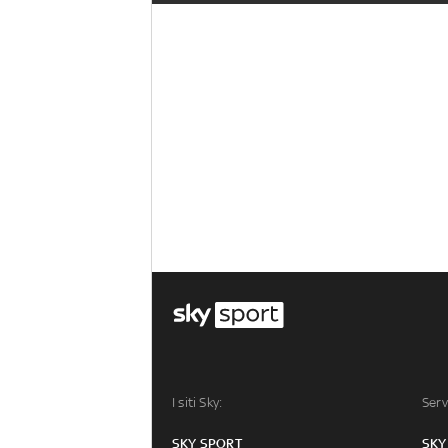
I siti Sky:
Serv
SKY SPORT
SKY