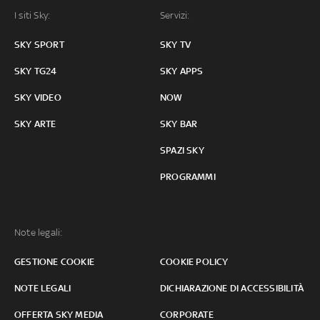
I siti Sky:
Servizi:
SKY SPORT
SKY TV
SKY TG24
SKY APPS
SKY VIDEO
NOW
SKY ARTE
SKY BAR
SPAZI SKY
PROGRAMMI
Note legali:
GESTIONE COOKIE
COOKIE POLICY
NOTE LEGALI
DICHIARAZIONE DI ACCESSIBILITÀ
OFFERTA SKY MEDIA
CORPORATE