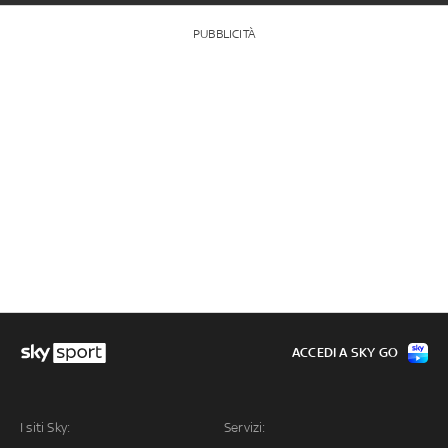
PUBBLICITÀ
ACCEDI A SKY GO
I siti Sky:
Servizi: