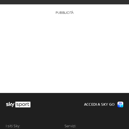
PUBBLICITÀ
ACCEDI A SKY GO
I siti Sky:
Servizi: