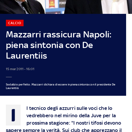
CALCIO
Mazzarri rassicura Napoli:
piena sintonia con De
Laurentiis
15 mar 2011 - 16:01
Sodalizio perfetto. Mazzarri dichiara di essere in piena sintonia con il presidente De
Laurentiis
I
l tecnico degli azzurri sulle voci che lo
vedrebbero nel mirino della Juve per la
prossima stagione: "I nostri tifosi devono
sapere sempre la verità. Sui club che apprezzano il