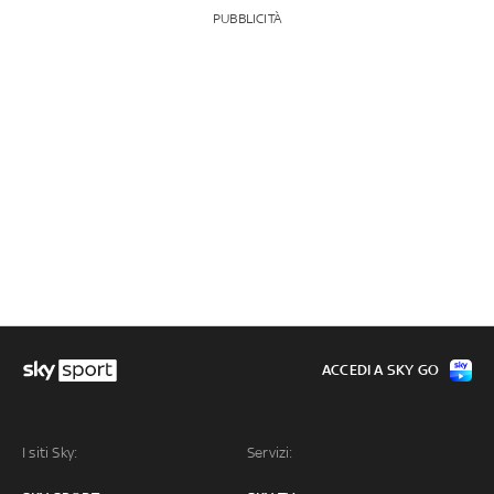
PUBBLICITÀ
ACCEDI A SKY GO
I siti Sky:
Servizi: