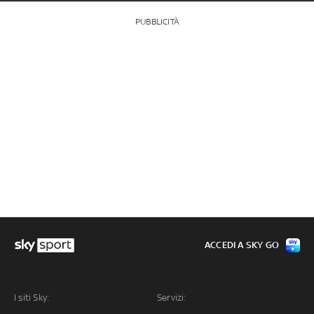
PUBBLICITÀ
ACCEDI A SKY GO
I siti Sky:
Servizi: