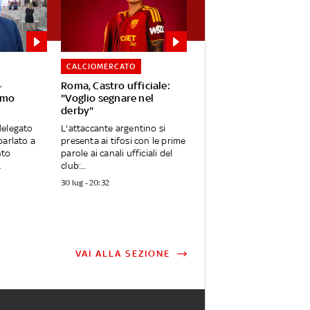
CALCIOMERCATO
-
Roma, Castro ufficiale:
iamo
"Voglio segnare nel
derby"
delegato
L'attaccante argentino si
parlato a
presenta ai tifosi con le prime
nto
parole ai canali ufficiali del
.
club:...
30 lug - 20:32
VAI ALLA SEZIONE