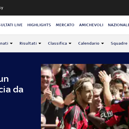
ky
SULTATI LIVE
HIGHLIGHTS
MERCATO
AMICHEVOLI
NAZIONAL
nati
Risultati
Classifica
Calendario
Squadre
 un
cia da