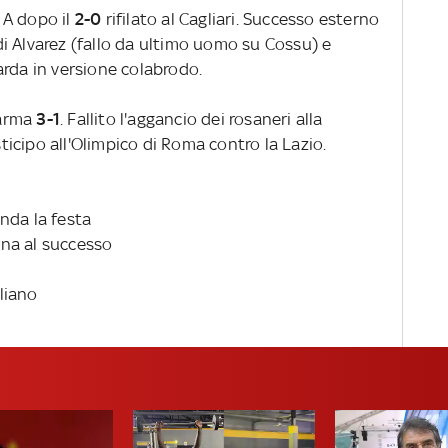
e A dopo il
2-0
rifilato
al Cagliari. Successo esterno
i Alvarez (fallo da ultimo uomo su Cossu) e
arda in versione colabrodo.
Parma
3-1
. Fallito l'aggancio dei rosaneri alla
icipo all'Olimpico di Roma contro la Lazio.
anda la festa
orna al successo
liano