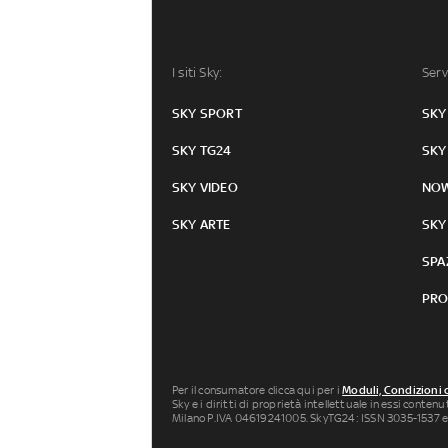
I siti Sky:
Serv
SKY SPORT
SKY
SKY TG24
SKY
SKY VIDEO
NO
SKY ARTE
SKY
SPA
PRO
Per il consumatore clicca qui per i
Moduli, Condizioni 
Sky e i diritti di proprietà intellettuale in essi conten
Milano P.IVA 04619241005. SkyTG24: ISSN 3035-1537 e