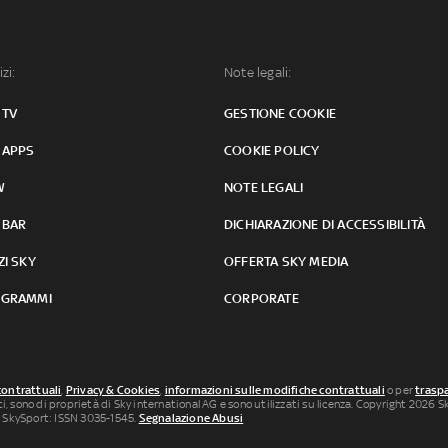
izi:
Note legali:
 TV
GESTIONE COOKIE
 APPS
COOKIE POLICY
W
NOTE LEGALI
 BAR
DICHIARAZIONE DI ACCESSIBILITÀ
ZI SKY
OFFERTA SKY MEDIA
GRAMMI
CORPORATE
contrattuali
,
Privacy & Cookies
,
informazioni sulle modifiche contrattuali
o per
traspa
uti, sono di proprietà di Sky international AG e sono utilizzati su licenza. Copyright 2026 Sky
 SkySport: ISSN 3035-1545.
Segnalazione Abusi