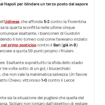
al Napoli per blindare un terzo posto dal sapore
ll'
Udinese
, che affonda
5-2
contro la Fiorentina
assa la quarta sconfitta nelle ultime cinque
 comunque esaltante, i bianconeri di Guidolin
endo il loro torneo così come l'avevano iniziato:
nel primo posticipo
contro il
Bari
(
già in B
)
nciare a quota 59 punti proprio i friulani.
ere. Esaltante soprattutto la sfida dello stadio
 tre volte sotto di un gol, i blucerchiati
le, che non vale la matematica salvezza. Un favore
fatto Chievo, vittorioso
1-0
contro il Lecce
nte sia la situazione dei pugliesi che quella del
ania. Siciliani non lontani dall'obiettivo di restare