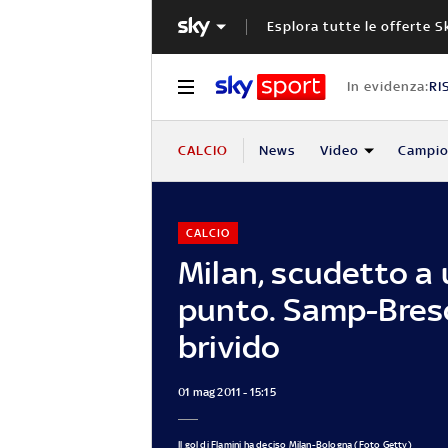
Esplora tutte le offerte S
In evidenza:
RI
CALCIO
News
Video
Campio
CALCIO
Milan, scudetto a
punto. Samp-Bres
brivido
01 mag 2011 - 15:15
Il gol di Flamini ha deciso Milan-Bologna (Foto Getty)