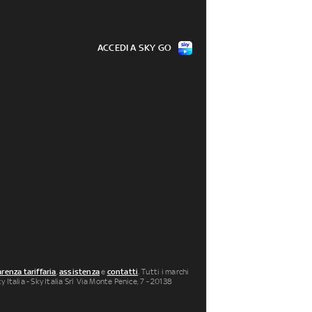
ACCEDI A SKY GO
renza tariffaria
,
assistenza
e
contatti
. Tutti i marchi
 Italia - Sky Italia Srl Via Monte Penice, 7 - 20138