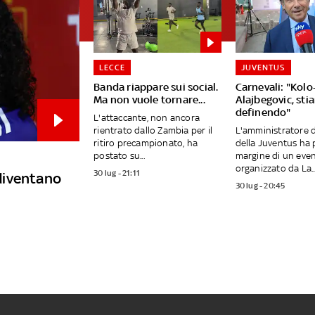
LECCE
JUVENTUS
Banda riappare sui social.
Carnevali: "Kolo
Ma non vuole tornare...
Alajbegovic, st
definendo"
L'attaccante, non ancora
rientrato dallo Zambia per il
L'amministratore 
ritiro precampionato, ha
della Juventus ha 
postato su...
margine di un eve
organizzato da La..
30 lug - 21:11
 diventano
30 lug - 20:45