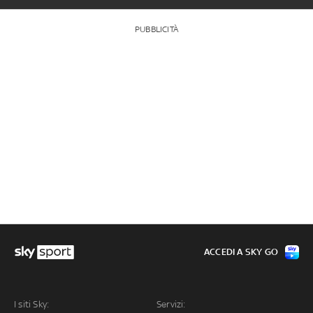
PUBBLICITÀ
ACCEDI A SKY GO
I siti Sky:
Servizi: