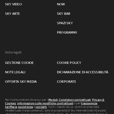
SKY VIDEO
NOW
SKY ARTE
SKY BAR
SPAZI SKY
PROGRAMMI
Note legali:
GESTIONE COOKIE
COOKIE POLICY
NOTE LEGALI
DICHIARAZIONE DI ACCESSIBILITÀ
OFFERTA SKY MEDIA
CORPORATE
Per il consumatore clicca qui per i
Moduli, Condizioni contrattuali
,
Privacy &
Cookies
,
informazioni sulle modifiche contrattuali
o per
trasparenza
tariffaria
,
assistenza
e
contatti
. Tutti i marchi Sky e i diritti di proprietà
intellettuale in essi contenuti, sono di proprietà di Sky international AG e sono