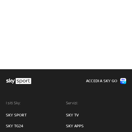
ACCEDI A SKY GO
I siti Sky:
Servizi:
SKY SPORT
SKY TV
SKY TG24
SKY APPS