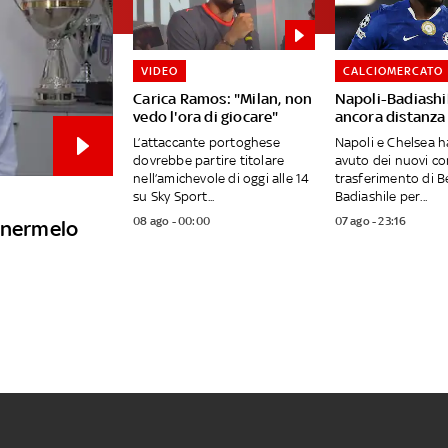
VIDEO
CALCIOMERCATO
Carica Ramos: "Milan, non
Napoli-Badiashil
vedo l'ora di giocare"
ancora distanza
L’attaccante portoghese
Napoli e Chelsea 
dovrebbe partire titolare
avuto dei nuovi con
nell’amichevole di oggi alle 14
trasferimento di B
su Sky Sport...
Badiashile per...
08 ago - 00:00
07 ago - 23:16
tenermelo