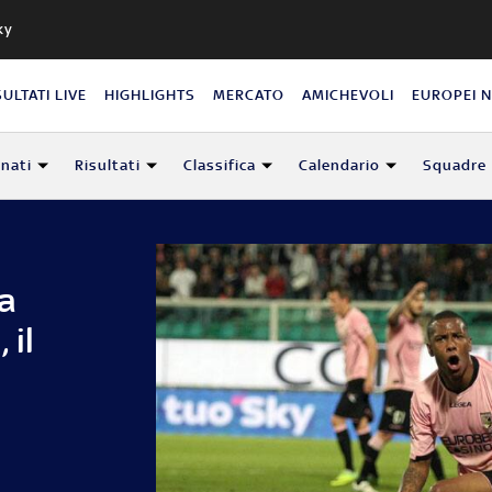
ky
SULTATI LIVE
HIGHLIGHTS
MERCATO
AMICHEVOLI
EUROPEI 
nati
Risultati
Classifica
Calendario
Squadre
a
 il