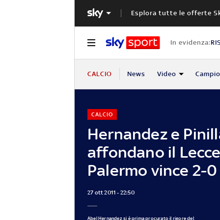
Esplora tutte le offerte S
In evidenza:
RI
CALCIO
News
Video
Campio
CALCIO
Hernandez e Pinill
affondano il Lecce,
Palermo vince 2-0
27 ott 2011 - 22:50
Abel Hernandez si è prima procurato il rigore del