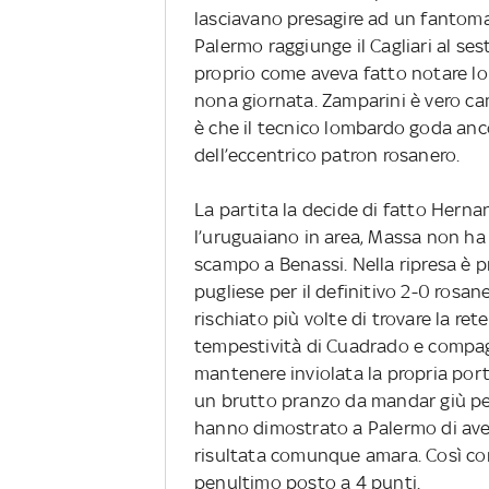
lasciavano presagire ad un fantomati
Palermo raggiunge il Cagliari al ses
proprio come aveva fatto notare lo 
nona giornata. Zamparini è vero ca
è che il tecnico lombardo goda anco
dell’eccentrico patron rosanero.
La partita la decide di fatto Her
l’uruguaiano in area, Massa non ha d
scampo a Benassi. Nella ripresa è 
pugliese per il definitivo 2-0 rosane
rischiato più volte di trovare la ret
tempestività di Cuadrado e compag
mantenere inviolata la propria port
un brutto pranzo da mandar giù per 
hanno dimostrato a Palermo di aver
risultata comunque amara. Così come
penultimo posto a 4 punti.