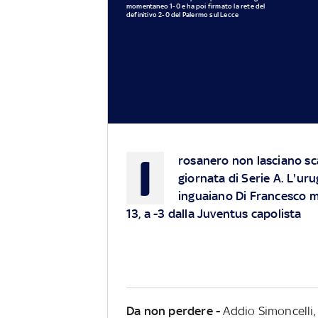
momentaneo 1-0 e ha poi firmato la rete del
definitivo 2-0 del Palermo sul Lecce
I
rosanero non lasciano sca
giornata di Serie A. L'uru
inguaiano Di Francesco me
13, a -3 dalla Juventus capolista
Da non perdere -
Addio Simoncelli,