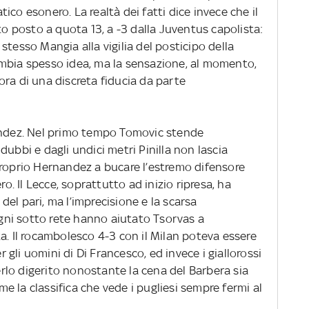
co esonero. La realtà dei fatti dice invece che il
to posto a quota 13, a -3 dalla Juventus capolista:
stesso Mangia alla vigilia del posticipo della
mbia spesso idea, ma la sensazione, al momento,
ra di una discreta fiducia da parte
nandez. Nel primo tempo Tomovic stende
ubbi e dagli undici metri Pinilla non lascia
proprio Hernandez a bucare l’estremo difensore
ro. Il Lecce, soprattutto ad inizio ripresa, ha
e del pari, ma l’imprecisione e la scarsa
ni sotto rete hanno aiutato Tsorvas a
a. Il rocambolesco 4-3 con il Milan poteva essere
gli uomini di Di Francesco, ed invece i giallorossi
lo digerito nonostante la cena del Barbera sia
 la classifica che vede i pugliesi sempre fermi al