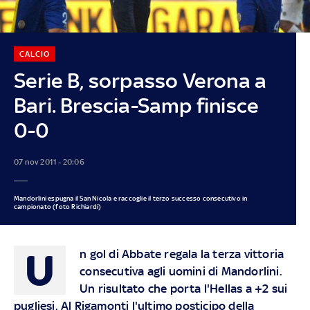
CALCIO
Serie B, sorpasso Verona a
Bari. Brescia-Samp finisce
0-0
07 nov 2011 - 20:06
Mandorlini espugna il San Nicola e raccoglie il terzo successo consecutivo in
campionato (foto Richiardi)
U
n gol di Abbate regala la terza vittoria
consecutiva agli uomini di Mandorlini.
Un risultato che porta l'Hellas a +2 sui
pugliesi. Al Rigamonti l'ultimo posticipo della