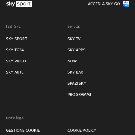
ACCEDI A SKY GO
I siti Sky:
Servizi:
SKY SPORT
SKY TV
SKY TG24
SKY APPS
SKY VIDEO
NOW
SKY ARTE
SKY BAR
SPAZI SKY
PROGRAMMI
Note legali:
GESTIONE COOKIE
COOKIE POLICY