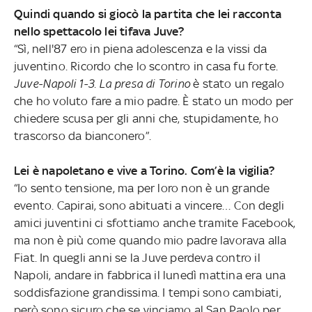
Quindi quando si giocò la partita che lei racconta
nello spettacolo lei tifava Juve?
“Sì, nell'87 ero in piena adolescenza e la vissi da
juventino. Ricordo che lo scontro in casa fu forte.
Juve-Napoli 1-3. La presa di Torino
è stato un regalo
che ho voluto fare a mio padre. È stato un modo per
chiedere scusa per gli anni che, stupidamente, ho
trascorso da bianconero”.
Lei è napoletano e vive a Torino. Com’è la vigilia?
“Io sento tensione, ma per loro non è un grande
evento. Capirai, sono abituati a vincere… Con degli
amici juventini ci sfottiamo anche tramite Facebook,
ma non è più come quando mio padre lavorava alla
Fiat. In quegli anni se la Juve perdeva contro il
Napoli, andare in fabbrica il lunedì mattina era una
soddisfazione grandissima. I tempi sono cambiati,
però sono sicuro che se vinciamo al San Paolo per