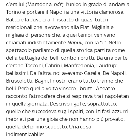
c’era lui (Maradona,
ndr
): l’unico in grado di andare a
Torino e portare il Napoli a una vittoria clamorosa.
Battere la Juve era il riscatto di quasi tutti i
meridionali che lavoravano alla Fiat. Migliaia e
migliaia di persone che, a quei tempi, venivano
chiamati indistintamente
Napuli
, con la “u”. Nello
spettacolo parliamo di quella storica partita come
della battaglia dei belli contro i brutti. Da una parte
c’erano Tacconi, Cabrini, Manfredonia, Laudrup:
bellissimi. Dall’altra, noi avevamo Garella, De Napoli,
Bruscolotti, Bagni. I nostri erano tutto tranne che
belli. Però quella volta vinsero i brutti. A teatro
racconto l’atmosfera che si respirava tra i napoletani
in quella giornata. Descrivo i gol e, soprattutto,
quello che succedeva sugli spalti, con i tifosi azzurri
inebriati per una gioia che non hanno più provato:
quella del primo scudetto. Una cosa
indimenticabile”.