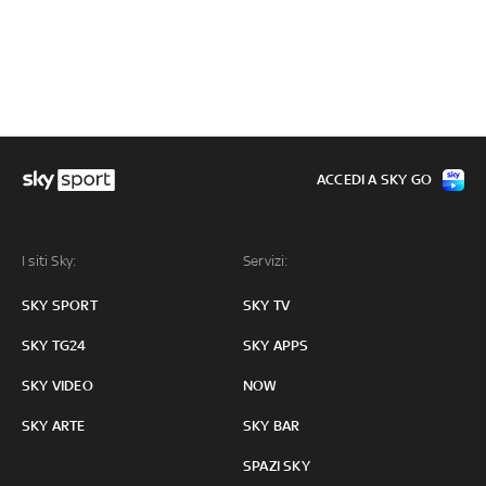
ACCEDI A SKY GO
I siti Sky:
Servizi:
SKY SPORT
SKY TV
SKY TG24
SKY APPS
SKY VIDEO
NOW
SKY ARTE
SKY BAR
SPAZI SKY