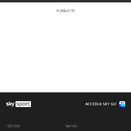
PUBBLICITÀ
ACCEDI A SKY GO
I siti Sky:
Servizi: