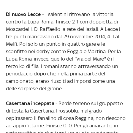
Di nuovo Lecce
– I salentini ritrovano la vittoria
contro la Lupa Roma: finisce 2-1 con doppietta di
Moscardelli. Di Raffaello la rete dei laziali. A Lecce i
tre punti mancavano dal 29 novembre 2014, 4-1 al
Melfi. Poi solo un punto in quattro gare e le
sconfitte nei derby contro Foggia e Martina. Per la
Lupa Roma, invece, quello del "Via del Mare" è il
terzo ko di fila. I romani stanno attraversando un
periodaccio dopo che, nella prima parte del
campionato, erano riusciti ad imporsi come una
delle sorprese del girone.
Casertana inceppata
- Perde terreno sul gruppetto
di testa la Casertana. I rossoblu, malgrado
ospitassero il fanalino di cosa Reggina, non riescono
ad approfittarne. Finisce 0-0. Per gli amaranto, in
serie positiva da due turni, un punto guadagnato,