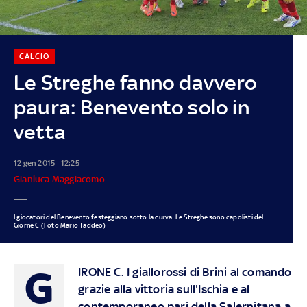
CALCIO
Le Streghe fanno davvero
paura: Benevento solo in
vetta
12 gen 2015 - 12:25
Gianluca Maggiacomo
I giocatori del Benevento festeggiano sotto la curva. Le Streghe sono capolisti del
Giorne C (Foto Mario Taddeo)
G
IRONE C.
I giallorossi di Brini al comando
grazie alla vittoria sull'Ischia e al
contemporaneo pari della Salernitana a