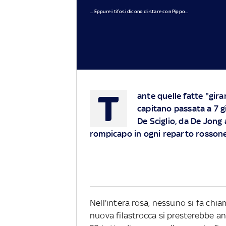
... Eppure i tifosi dicono di stare con Pippo...
T
ante quelle fatte "gira
capitano passata a 7 g
De Sciglio, da De Jong
rompicapo in ogni reparto rosson
Nell'intera rosa, nessuno si fa chi
nuova filastrocca si presterebbe anc