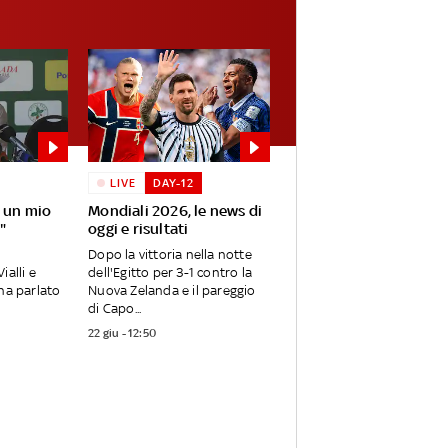
LIVE
DAY-12
o un mio
Mondiali 2026, le news di
"
oggi e risultati
Dopo la vittoria nella notte
ialli e
dell'Egitto per 3-1 contro la
 ha parlato
Nuova Zelanda e il pareggio
di Capo...
22 giu - 12:50