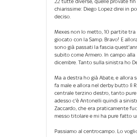
22 tutte diverse, quelle provate fin
chiarissime: Diego Lopez direi in po
deciso.
Mexes non lo metto, 10 partite tra
giocato con la Samp. Bravo! E allora
sono già passati la fascia quest'an
subito come Armero. In campo alla p
dicembre. Tanto sulla sinistra ho De 
Ma a destra ho già Abate, e allora s
fa male e allora nel derby butto lì
centrale terzino destro, tanto pure
adesso c'è Antonelli quindi a sinist
Zaccardo, che era praticamente fuor
messo titolare e mi ha pure fatto un
Passiamo al centrocampo. Lo voglio 