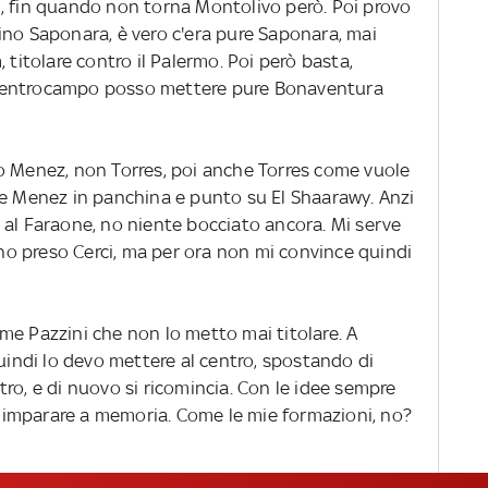
, fin quando non torna Montolivo però. Poi provo
ino Saponara, è vero c'era pure Saponara, mai
tolare contro il Palermo. Poi però basta,
centrocampo posso mettere pure Bonaventura
o Menez, non Torres, poi anche Torres come vuole
re Menez in panchina e punto su El Shaarawy. Anzi
 al Faraone, no niente bocciato ancora. Mi serve
o preso Cerci, ma per ora non mi convince quindi
me Pazzini che non lo metto mai titolare. A
quindi lo devo mettere al centro, spostando di
ro, e di nuovo si ricomincia. Con le idee sempre
da imparare a memoria. Come le mie formazioni, no?