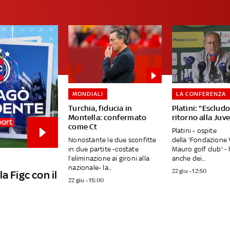
MONDIALI
LA CONFERENZA
Turchia, fiducia in
Platini: "Esclud
Montella: confermato
ritorno alla Juve
come Ct
Platini - ospite
Nonostante le due sconfitte
della 'Fondazione V
in due partite -costate
Mauro golf club' -
l’eliminazione ai gironi alla
anche dei...
nazionale- la...
22 giu - 12:50
a Figc con il
22 giu - 15:00