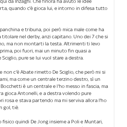
 qui da Inzaghi. Che finora ha avuto le idee
rta, quando c'è gioca lui, e intorno in difesa tutto
 panchina e tribuna, poi però mica male come ha
 titolare nel derby, anzi capitano. Uno dei 7 che si
no, ma non montarti la testa. Altrimenti ti levo
rima, poi fuori, mai un minuto fin quasi a
Sciglio, pure se lui vuol stare a destra.
e non c'è Abate rimetto De Sciglio, che però mi si
 Rami, ma come un centrale terzino destro, sì un
 Bocchetti è un centrale e l'ho messo in fascia, ma
ra gioca Antonelli, e a destra volendo pure
i rosa e stava partendo ma mi serviva allora l'ho
 gol, tiè.
fisico quindi De Jong insieme a Poli e Muntari,