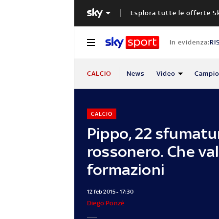
Esplora tutte le offerte S
In evidenza:
RI
CALCIO
News
Video
Campio
CALCIO
Pippo, 22 sfumatu
rossonero. Che val
formazioni
12 feb 2015 - 17:30
Diego Ponzé