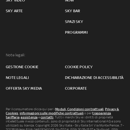
SKY VIDEO
NOW
SKY ARTE
SKY BAR
SPAZI SKY
PROGRAMMI
Note legali:
GESTIONE COOKIE
COOKIE POLICY
NOTE LEGALI
DICHIARAZIONE DI ACCESSIBILITÀ
OFFERTA SKY MEDIA
CORPORATE
Per il consumatore clicca qui per i
Moduli, Condizioni contrattuali
,
Privacy &
Cookies
,
informazioni sulle modifiche contrattuali
o per
trasparenza
tariffaria
,
assistenza
e
contatti
. Tutti i marchi Sky e i diritti di proprietà
intellettuale in essi contenuti, sono di proprietà di Sky international AG e sono
utilizzati su licenza. Copyright 2026 Sky Italia - Sky Italia Srl Via Monte Penice, 7 -
20138 Milano P.IVA 04619241005. SkyTG24: ISSN 3035-1537 e SkySport: ISSN