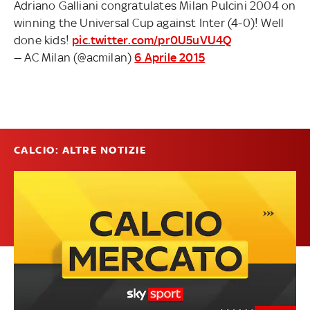
Adriano Galliani congratulates Milan Pulcini 2004 on
winning the Universal Cup against Inter (4-0)! Well
done kids!
pic.twitter.com/pr0U5uVU4Q
— AC Milan (@acmilan)
6 Aprile 2015
CALCIO: ALTRE NOTIZIE