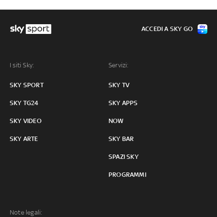
ACCEDI A SKY GO
I siti Sky:
Servizi:
SKY SPORT
SKY TV
SKY TG24
SKY APPS
SKY VIDEO
NOW
SKY ARTE
SKY BAR
SPAZI SKY
PROGRAMMI
Note legali: