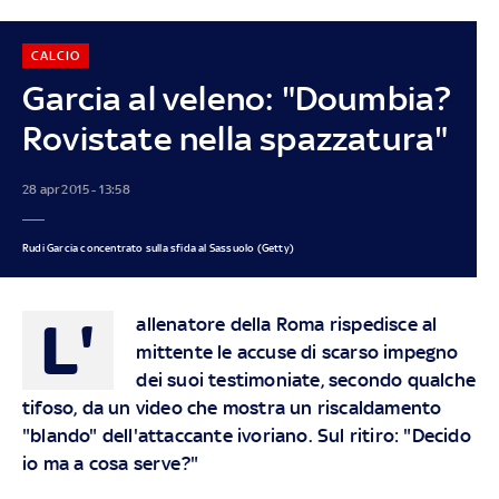
CALCIO
Garcia al veleno: "Doumbia?
Rovistate nella spazzatura"
28 apr 2015 - 13:58
Rudi Garcia concentrato sulla sfida al Sassuolo (Getty)
L'
allenatore della Roma rispedisce al
mittente le accuse di scarso impegno
dei suoi testimoniate, secondo qualche
tifoso, da un video che mostra un riscaldamento
"blando" dell'attaccante ivoriano. Sul ritiro: "Decido
io ma a cosa serve?"