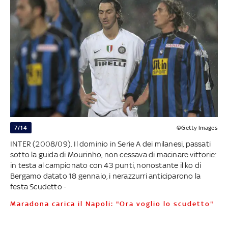
7/14
©Getty Images
INTER (2008/09). Il dominio in Serie A dei milanesi, passati
sotto la guida di Mourinho, non cessava di macinare vittorie:
in testa al campionato con 43 punti, nonostante il ko di
Bergamo datato 18 gennaio, i nerazzurri anticiparono la
festa Scudetto -
Maradona carica il Napoli: "Ora voglio lo scudetto"