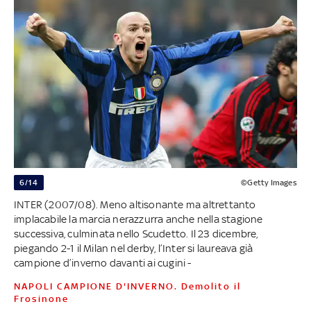
6/14
©Getty Images
INTER (2007/08). Meno altisonante ma altrettanto
implacabile la marcia nerazzurra anche nella stagione
successiva, culminata nello Scudetto. Il 23 dicembre,
piegando 2-1 il Milan nel derby, l’Inter si laureava già
campione d’inverno davanti ai cugini -
NAPOLI CAMPIONE D'INVERNO. Demolito il
Frosinone