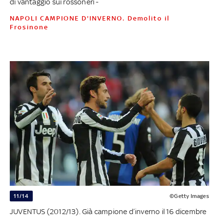
di vantaggio sui rossoneri -
NAPOLI CAMPIONE D'INVERNO. Demolito il
Frosinone
11/14
©Getty Images
JUVENTUS (2012/13). Già campione d’inverno il 16 dicembre