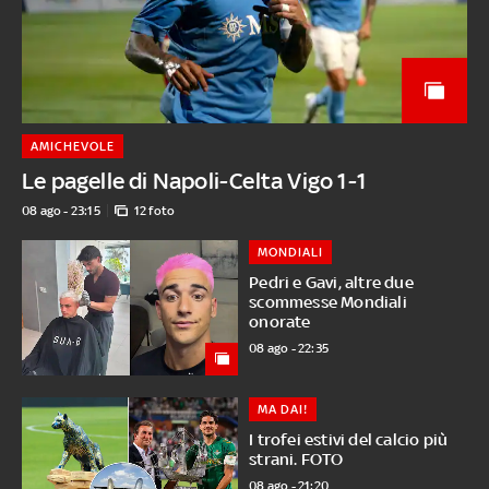
AMICHEVOLE
Le pagelle di Napoli-Celta Vigo 1-1
08 ago - 23:15
12 foto
MONDIALI
Pedri e Gavi, altre due
scommesse Mondiali
onorate
08 ago - 22:35
MA DAI!
I trofei estivi del calcio più
strani. FOTO
08 ago - 21:20