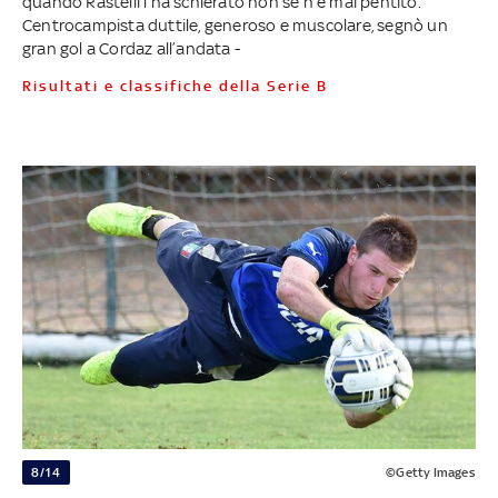
quando Rastelli l’ha schierato non se n’è mai pentito.
Centrocampista duttile, generoso e muscolare, segnò un
gran gol a Cordaz all’andata -
Risultati e classifiche della Serie B
8/14
©Getty Images