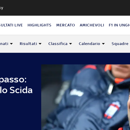
ky
SULTATI LIVE
HIGHLIGHTS
MERCATO
AMICHEVOLI
F1 IN UNG
nati
Risultati
Classifica
Calendario
Squadre
rpasso:
lo Scida