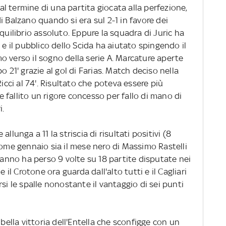
 al termine di una partita giocata alla perfezione,
i Balzano quando si era sul 2-1 in favore dei
quilibrio assoluto. Eppure la squadra di Juric ha
 e il pubblico dello Scida ha aiutato spingendo il
o verso il sogno della serie A. Marcature aperte
o 21' grazie al gol di Farias. Match deciso nella
Ricci al 74'. Risultato che poteva essere più
fallito un rigore concesso per fallo di mano di
i.
llunga a 11 la striscia di risultati positivi (8
come gennaio sia il mese nero di Massimo Rastelli
l'anno ha perso 9 volte su 18 partite disputate nei
e il Crotone ora guarda dall'alto tutti e il Cagliari
si le spalle nonostante il vantaggio di sei punti
 bella vittoria dell'Entella che sconfigge con un