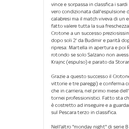
vince e sorpassa in classfica i sardi
vero condizionata dall'espulsione d
calabresi ma il match viveva di un e
fatto valere tutta la sua freschezza
Crotone a un successo preziosissim
dopo soli 2' da Budimir e parità dop
ripresa: Martella in apertura e poi 
rotondo se solo Salzano non avesse 
Krajnc (espulso) e parato da Storar
Grazie a questo successo il Crotone a
vittorie e tre pareggi) e conferma 
che in carriera, nel primo mese del
tornei professionistici. Fatto sta ch
è costretto ad inseguire e a guardar
sul Pescara terzo in classifica.
Nell'altro "monday night" di serie B