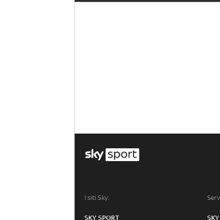
I siti Sky:
Serv
SKY SPORT
SKY