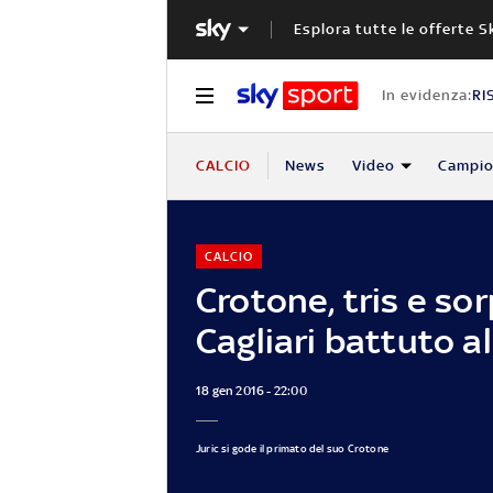
Esplora tutte le offerte S
In evidenza:
RI
CALCIO
News
Video
Campio
CALCIO
Crotone, tris e so
Cagliari battuto al
18 gen 2016 - 22:00
Juric si gode il primato del suo Crotone