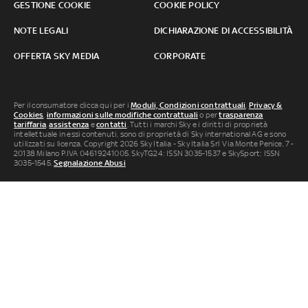
GESTIONE COOKIE
COOKIE POLICY
NOTE LEGALI
DICHIARAZIONE DI ACCESSIBILITÀ
OFFERTA SKY MEDIA
CORPORATE
Per il consumatore clicca qui per i
Moduli, Condizioni contrattuali
,
Privacy &
Cookies
,
informazioni sulle modifiche contrattuali
o per
trasparenza
tariffaria
,
assistenza
e
contatti
. Tutti i marchi Sky e i diritti di proprietà
intellettuale in essi contenuti, sono di proprietà di Sky international AG e sono
utilizzati su licenza. Copyright 2026 Sky Italia - Sky Italia Srl Via Monte Penice, 7 -
20138 Milano P.IVA 04619241005. SkyTG24: ISSN 3035-1537 e SkySport: ISSN
3035-1545.
Segnalazione Abusi