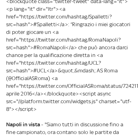
<blockquote class="twitter-tweet" data-lang="it">
<p lang="it" dir="ltr"><a
href="https://twitter.com/hashtag/Spalletti?
src=hash">#Spalletti</a>: “Ringrazio i miei giocatori
di poter giocare un <a
href="https://twitter.com/hashtag/RomaNapoli?
src=hash">#RomaNapoli</a> che può ancora darci
chance per la qualificazione diretta in <a
href="https://twitter.com/hashtag/UCL?
src=hash">#UCL</a>&quot;&mdash; AS Roma
(@OfficialASRoma) <a
href="https://twitter.com/OfficialASRoma/status/724
aprile 2016</a></blockquote><script async
src="//platform.twitter.com/widgets.js" charset="utf-
8"></script>
Napoli in vista
- "Siamo tutti in discussione fino a
fine campionato, ora contano solo le partite da