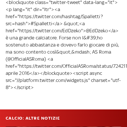
<blockquote class="twitter-tweet" data-lang="it">
<p lang="it" dir="ltr"><a
href="https://twitter.com/hashtag/Spalletti?
src=hash">#Spalletti</a> &quot;<a
href="https://twitter.com/EdDzeko">@EdDzeko</a>
è una grande calciatore. Forse non l&#39;ho
sostenuto abbastanza e dovevo farlo giocare di più,
ma sono contento così&quot;&mdash; AS Roma
(@OfficialASRoma) <a
href="https://twitter.com/OfficialASRoma/status/724
aprile 2016</a></blockquote><script async
src="//platform.twitter.com/widgets.js" charset="utf-
8"></script>
CALCIO: ALTRE NOTIZIE