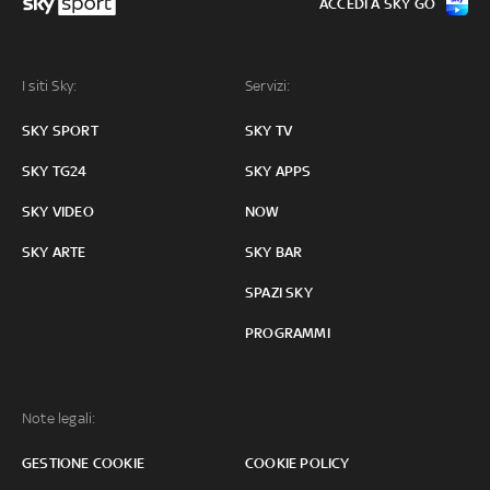
ACCEDI A SKY GO
I siti Sky:
Servizi:
SKY SPORT
SKY TV
SKY TG24
SKY APPS
SKY VIDEO
NOW
SKY ARTE
SKY BAR
SPAZI SKY
PROGRAMMI
Note legali:
GESTIONE COOKIE
COOKIE POLICY