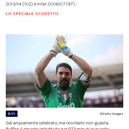
2013/14 (102) e Inter 2006/07 (97) -
LO SPECIALE SCUDETTO
8/11
©Getty Images
Già ampiamente celebrato, ma ricordarlo non guasta:
Buffon è rimasto imbattuto per 973 minuti in questo