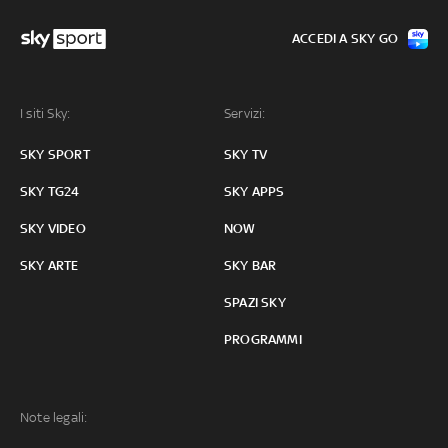
ACCEDI A SKY GO
I siti Sky:
Servizi:
SKY SPORT
SKY TV
SKY TG24
SKY APPS
SKY VIDEO
NOW
SKY ARTE
SKY BAR
SPAZI SKY
PROGRAMMI
Note legali: