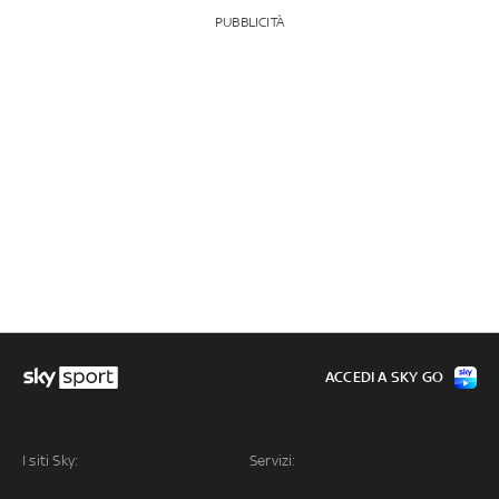
PUBBLICITÀ
ACCEDI A SKY GO
I siti Sky:
Servizi: