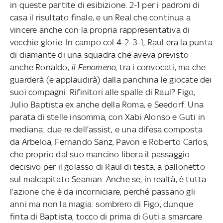
in queste partite di esibizione. 2-1 per i padroni di
casa il risultato finale, e un Real che continua a
vincere anche con la propria rappresentativa di
vecchie glorie. In campo col 4-2-3-1, Raul era la punta
di diamante di una squadra che aveva previsto
anche Ronaldo,
il Fenomeno
, tra i convocati, ma che
guarderà (e applaudirà) dalla panchina le giocate dei
suoi compagni. Rifinitori alle spalle di Raul? Figo,
Julio Baptista ex anche della Roma, e Seedorf. Una
parata di stelle insomma, con Xabi Alonso e Guti in
mediana: due re dell’assist, e una difesa composta
da Arbeloa, Fernando Sanz, Pavon e Roberto Carlos,
che proprio dal suo mancino libera il passaggio
decisivo per il golasso di Raul di testa, a pallonetto
sul malcapitato Seaman. Anche se, in realtà, è tutta
l’azione che è da incorniciare, perché passano gli
anni ma non la magia: sombrero di Figo, dunque
finta di Baptista, tocco di prima di Guti a smarcare