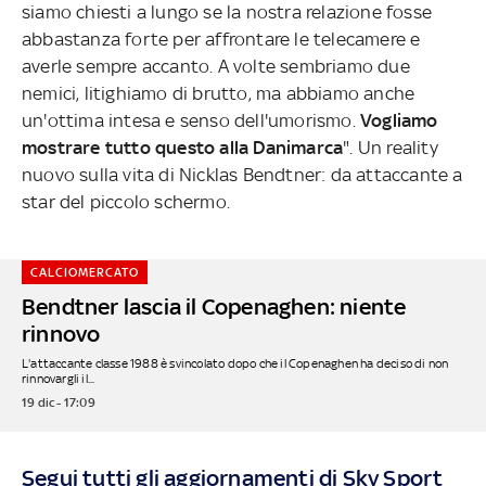
siamo chiesti a lungo se la nostra relazione fosse
abbastanza forte per affrontare le telecamere e
averle sempre accanto. A volte sembriamo due
nemici, litighiamo di brutto, ma abbiamo anche
un'ottima intesa e senso dell'umorismo.
Vogliamo
mostrare tutto questo alla Danimarca
". Un reality
nuovo sulla vita di Nicklas Bendtner: da attaccante a
star del piccolo schermo.
CALCIOMERCATO
Bendtner lascia il Copenaghen: niente
rinnovo
L'attaccante classe 1988 è svincolato dopo che il Copenaghen ha deciso di non
rinnovargli il...
19 dic - 17:09
Segui tutti gli aggiornamenti di Sky Sport