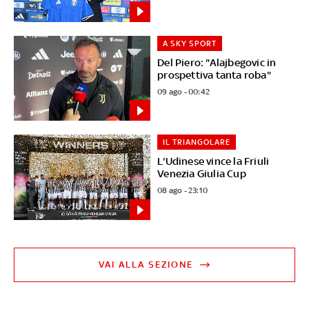
A SKY SPORT
Del Piero: "Alajbegovic in
prospettiva tanta roba"
09 ago - 00:42
IL TRIANGOLARE
L'Udinese vince la Friuli
Venezia Giulia Cup
08 ago - 23:10
VAI ALLA SEZIONE