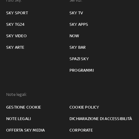
I siti Sky:
Servizi:
SKY SPORT
SKY TV
SKY TG24
SKY APPS
SKY VIDEO
NOW
SKY ARTE
SKY BAR
SPAZI SKY
PROGRAMMI
Note legali:
GESTIONE COOKIE
COOKIE POLICY
NOTE LEGALI
DICHIARAZIONE DI ACCESSIBILITÀ
OFFERTA SKY MEDIA
CORPORATE