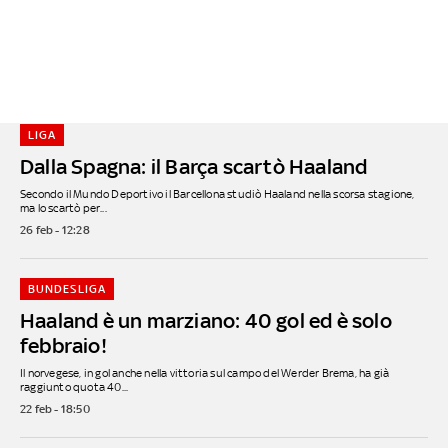
LIGA
Dalla Spagna: il Barça scartò Haaland
Secondo il Mundo Deportivo il Barcellona studiò Haaland nella scorsa stagione,
ma lo scartò per...
26 feb - 12:28
BUNDESLIGA
Haaland è un marziano: 40 gol ed è solo
febbraio!
Il norvegese, in gol anche nella vittoria sul campo del Werder Brema, ha già
raggiunto quota 40...
22 feb - 18:50