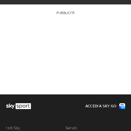
PUBBLICITÀ
ACCEDI A SKY GO
I siti Sky:
Servizi: