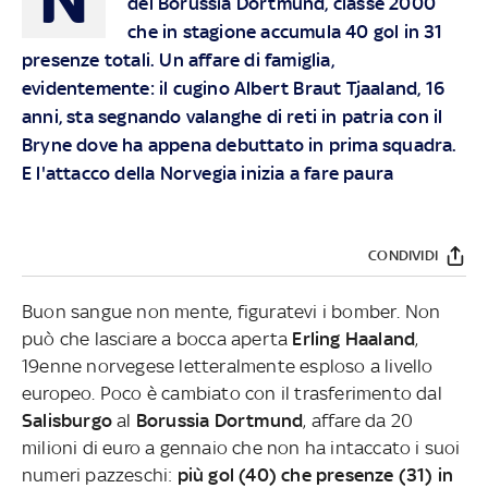
del Borussia Dortmund, classe 2000
che in stagione accumula 40 gol in 31
presenze totali. Un affare di famiglia,
evidentemente: il cugino Albert Braut Tjaaland, 16
anni, sta segnando valanghe di reti in patria con il
Bryne dove ha appena debuttato in prima squadra.
E l'attacco della Norvegia inizia a fare paura
CONDIVIDI
Buon sangue non mente, figuratevi i bomber. Non
può che lasciare a bocca aperta
Erling Haaland
,
19enne norvegese letteralmente esploso a livello
europeo. Poco è cambiato con il trasferimento dal
Salisburgo
al
Borussia Dortmund
, affare da 20
milioni di euro a gennaio che non ha intaccato i suoi
numeri pazzeschi:
più gol (40) che presenze (31) in