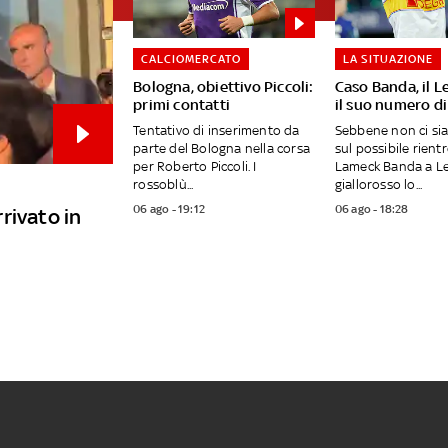
CALCIOMERCATO
LA SITUAZIONE
Bologna, obiettivo Piccoli:
Caso Banda, il L
primi contatti
il suo numero di
Tentativo di inserimento da
Sebbene non ci si
parte del Bologna nella corsa
sul possibile rientr
per Roberto Piccoli. I
Lameck Banda a Lec
rossoblù...
giallorosso lo...
06 ago - 19:12
06 ago - 18:28
rivato in