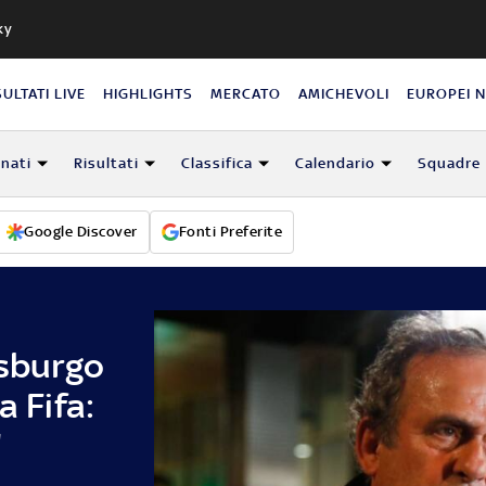
ky
SULTATI LIVE
HIGHLIGHTS
MERCATO
AMICHEVOLI
EUROPEI 
nati
Risultati
Classifica
Calendario
Squadre
Google Discover
Fonti Preferite
asburgo
a Fifa:
"