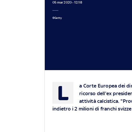
05 mar 2020 - 12:18
©Getty
L
a Corte Europea dei dir
ricorso dell'ex presiden
attività calcistica. "Pr
indietro i 2 milioni di franchi svizze