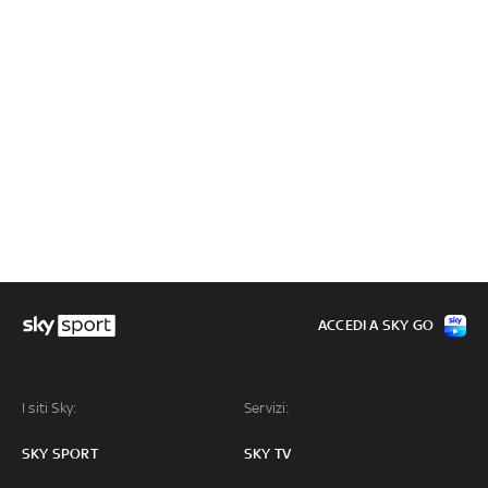
ACCEDI A SKY GO
I siti Sky:
Servizi:
SKY SPORT
SKY TV