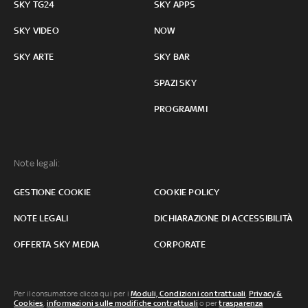
SKY TG24
SKY APPS
SKY VIDEO
NOW
SKY ARTE
SKY BAR
SPAZI SKY
PROGRAMMI
Note legali:
GESTIONE COOKIE
COOKIE POLICY
NOTE LEGALI
DICHIARAZIONE DI ACCESSIBILITÀ
OFFERTA SKY MEDIA
CORPORATE
Per il consumatore clicca qui per i
Moduli, Condizioni contrattuali
,
Privacy &
Cookies
,
informazioni sulle modifiche contrattuali
o per
trasparenza