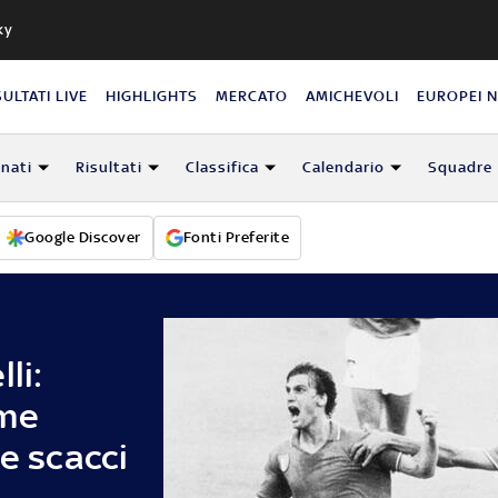
ky
SULTATI LIVE
HIGHLIGHTS
MERCATO
AMICHEVOLI
EUROPEI 
nati
Risultati
Classifica
Calendario
Squadre
Google Discover
Fonti Preferite
li:
ome
he scacci