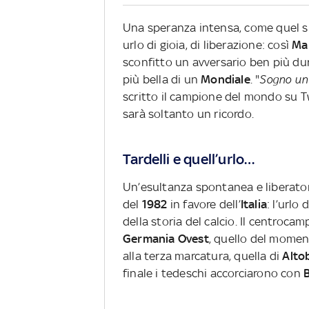
Una speranza intensa, come quel su
urlo di gioia, di liberazione: così
Mar
sconfitto un avversario ben più du
più bella di un
Mondiale
. "
Sogno un 
scritto il campione del mondo su Tw
sarà soltanto un ricordo.
Tardelli e quell’urlo…
Un’esultanza spontanea e liberatoria
del
1982
in favore dell’
Italia
: l’urlo 
della storia del calcio. Il centroca
Germania Ovest
, quello del moment
alla terza marcatura, quella di
Altob
finale i tedeschi accorciarono con