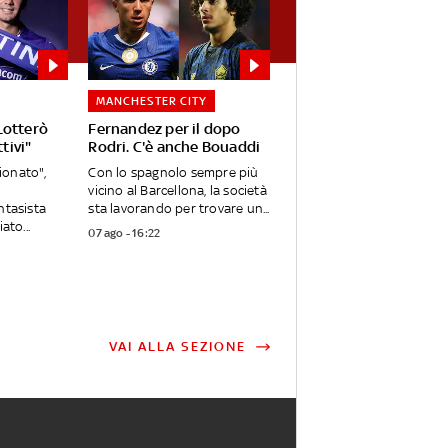
MANCHESTER CITY
Lotterò
Fernandez per il dopo
tivi"
Rodri. C'è anche Bouaddi
onato",
Con lo spagnolo sempre più
vicino al Barcellona, la società
ntasista
sta lavorando per trovare un...
ato...
07 ago - 16:22
VAI ALLA SEZIONE