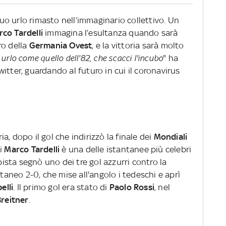
o urlo rimasto nell’immaginario collettivo. Un
co Tardelli
immagina l’esultanza quando sarà
ro della
Germania Ovest
, e la vittoria sarà molto
urlo come quello dell'82, che scacci l'incubo
" ha
itter, guardando al futuro in cui il coronavirus
, dopo il gol che indirizzò la finale dei
Mondiali
di
Marco Tardelli
è una delle istantanee più celebri
mpista segnò uno dei tre gol azzurri contro la
aneo 2-0, che mise all'angolo i tedeschi e aprì
elli
. Il primo gol era stato di
Paolo Rossi
, nel
Breitner
.