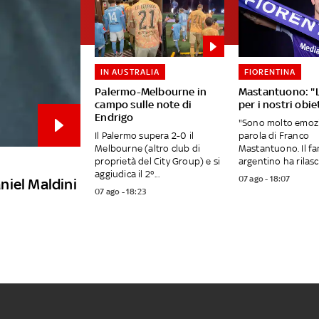
IN AUSTRALIA
FIORENTINA
Palermo-Melbourne in
Mastantuono: "
campo sulle note di
per i nostri obiet
Endrigo
"Sono molto emozi
Il Palermo supera 2-0 il
parola di Franco
Melbourne (altro club di
Mastantuono. Il fa
proprietà del City Group) e si
argentino ha rilasci
aggiudica il 2°...
07 ago - 18:07
aniel Maldini
07 ago - 18:23