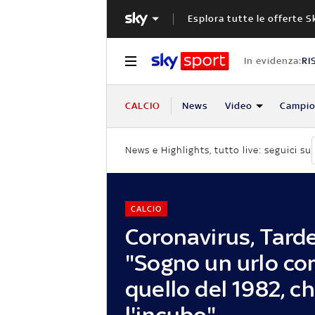
Esplora tutte le offerte S
In evidenza:
RI
CALCIO
News
Video
Campio
News e Highlights, tutto live: seguici su
CALCIO
Coronavirus, Tardel
"Sogno un urlo c
quello del 1982, c
l'incubo"