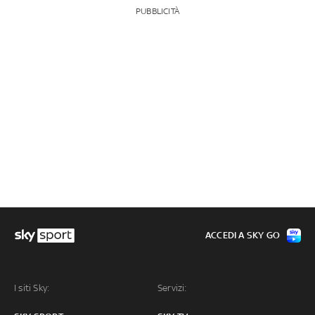
PUBBLICITÀ
ACCEDI A SKY GO
I siti Sky:
Servizi: