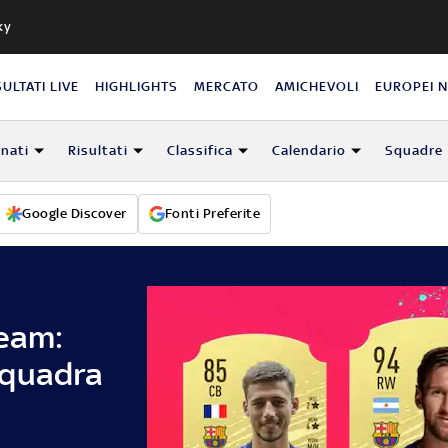
ky
SULTATI LIVE
HIGHLIGHTS
MERCATO
AMICHEVOLI
EUROPEI 
nati
Risultati
Classifica
Calendario
Squadre
Google Discover
Fonti Preferite
Team:
squadra