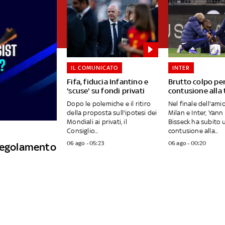
IL COMUNICATO
INTER
Fifa, fiducia Infantino e
Brutto colpo per
'scuse' su fondi privati
contusione alla 
Dopo le polemiche e il ritiro
Nel finale dell'ami
della proposta sull'ipotesi dei
Milan e Inter, Yann
Mondiali ai privati, il
Bisseck ha subito 
Consiglio...
contusione alla...
06 ago - 05:23
06 ago - 00:20
 regolamento