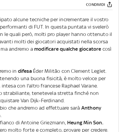
CONDIVIDI
ipato alcune tecniche per incrementare il vostro
 performanti di FUT. In questa puntata vi svelerò
on le quali però, molti pro player hanno ottenuto il
nti molti dei giocatori acquistati nella scorsa
a, ma andremo a
modificare qualche giocatore
così
eremo in
difesa
Éder Militão con Clement Leglet.
ntenendo una buona fisicità, è molto veloce per
à intesa con l'altro francese Raphael Varane.
 strabiliante, tenetevela stretta finché non
cquistare Van Dijk–Ferdinand.
ambio che andremo ad effettuare sarà
Anthony
.
l fianco di Antoine Griezmann,
Heung Min Son.
ro molto forte e completo, provare per credere.