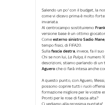
Salendo un po' con il budget, la nos
come vi dicevo prima è molto forte
invariata.
Al centrocampo sostituiremo
Fran
versione base è un ottimo giocator
Come
esterno sinistro
Sadio Mane
tempo fisici, di FIFA20.
Sulla
fascia destra
, invece, fa il s
Chi se non lui,
La Pulga
, il numero 
descrizioni, stiamo parlando di un 
Aguero
che ci farà intesa anche c
A questo punto, con Aguero, Messi,
possono coprire tutti i ruoli offensi
formazione migliore per le vostre e
Pronti per le rose di fascia alta?
Ci vediamo alla prossima puntata!