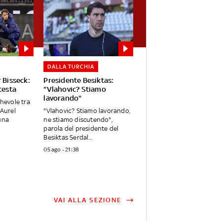
DALLA TURCHIA
 Bisseck:
Presidente Besiktas:
testa
"Vlahovic? Stiamo
lavorando"
chevole tra
 Aurel
"Vlahovic? Stiamo lavorando,
una
ne stiamo discutendo",
parola del presidente del
Besiktas Serdal...
05 ago - 21:38
VAI ALLA SEZIONE