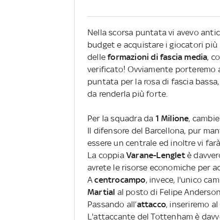
Nella scorsa puntata vi avevo antic
budget e acquistare i giocatori più
delle
formazioni di fascia media
, c
verificato!
Ovviamente porteremo ava
puntata per la rosa di fascia bass
da renderla più forte.
Per la squadra da
1 Milione
, cambi
Il difensore del Barcellona, pur ma
essere un centrale ed inoltre vi far
La coppia
Varane-Lenglet
è davvero
avrete le risorse economiche per a
A
centrocampo
, invece, l'unico c
Martial
al posto di Felipe Anderson
Passando all’
attacco
, inseriremo a
L'attaccante del Tottenham è davve