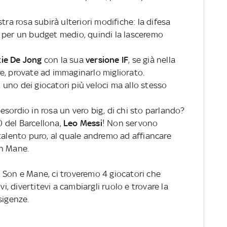
tra rosa subirà ulteriori modifiche: la difesa
 per un budget medio, quindi la lasceremo
kie De Jong
con la sua
versione IF
, se già nella
e, provate ad immaginarlo migliorato.
, uno dei giocatori più veloci ma allo stesso
uo esordio in rosa un vero big, di chi sto parlando?
10 del Barcellona,
Leo Messi
!
Non servono
talento puro, al quale andremo ad affiancare
on Mane.
 Son e Mane, ci troveremo 4 giocatori che
vi, divertitevi a cambiargli ruolo e trovare la
sigenze.