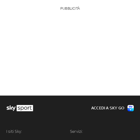
PUBBLICITÀ
ACCEDI A SKY GO
I siti Sky:
Servizi: