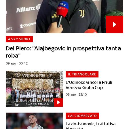
A SKY SPORT
Del Piero: "Alajbegovic in prospettiva tanta
roba"
09 ago - 00:42
IL TRIANGOLARE
L'Udinese vince la Friuli
Venezia Giulia Cup
08 ago - 23:10
CALCIOMERCATO
Lazio-Ivanovic, trattativa
bloccata