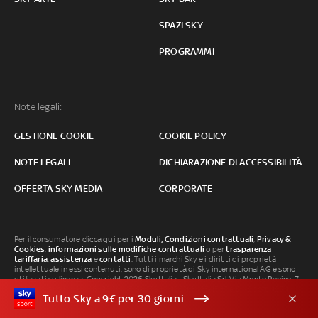
SPAZI SKY
PROGRAMMI
Note legali:
GESTIONE COOKIE
COOKIE POLICY
NOTE LEGALI
DICHIARAZIONE DI ACCESSIBILITÀ
OFFERTA SKY MEDIA
CORPORATE
Per il consumatore clicca qui per i
Moduli, Condizioni contrattuali
,
Privacy &
Cookies
,
informazioni sulle modifiche contrattuali
o per
trasparenza
tariffaria
,
assistenza
e
contatti
. Tutti i marchi Sky e i diritti di proprietà
intellettuale in essi contenuti, sono di proprietà di Sky international AG e sono
utilizzati su licenza. Copyright 2026 Sky Italia - Sky Italia Srl Via Monte Penice, 7 -
20138 Milano P.IVA 04619241005. SkyTG24: ISSN 3035-1537 e SkySport: ISSN
Tutto Sky a 9€ per 30 giorni
3035-1545.
Segnalazione Abusi