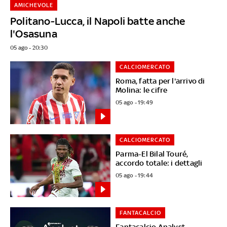
AMICHEVOLE
Politano-Lucca, il Napoli batte anche
l'Osasuna
05 ago - 20:30
CALCIOMERCATO
Roma, fatta per l'arrivo di
Molina: le cifre
05 ago - 19:49
CALCIOMERCATO
Parma-El Bilal Touré,
accordo totale: i dettagli
05 ago - 19:44
FANTACALCIO
Fantacalcio Analyst,