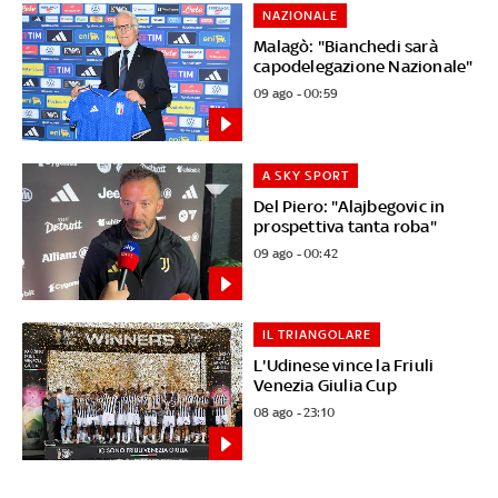
NAZIONALE
Malagò: "Bianchedi sarà
capodelegazione Nazionale"
09 ago - 00:59
A SKY SPORT
Del Piero: "Alajbegovic in
prospettiva tanta roba"
09 ago - 00:42
IL TRIANGOLARE
L'Udinese vince la Friuli
Venezia Giulia Cup
08 ago - 23:10