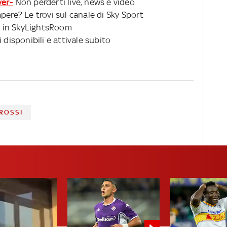
ver-
Non perderti live, news e video
pere? Le trovi sul canale di Sky Sport
 in SkyLightsRoom
 disponibili e attivale subito
 ROSSI