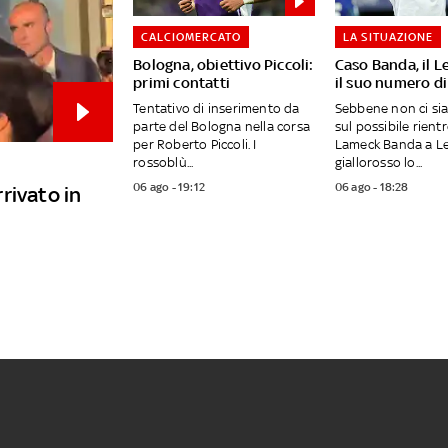
CALCIOMERCATO
LA SITUAZIONE
Bologna, obiettivo Piccoli:
Caso Banda, il L
primi contatti
il suo numero di
Tentativo di inserimento da
Sebbene non ci si
parte del Bologna nella corsa
sul possibile rientr
per Roberto Piccoli. I
Lameck Banda a Lec
rossoblù...
giallorosso lo...
06 ago - 19:12
06 ago - 18:28
rivato in