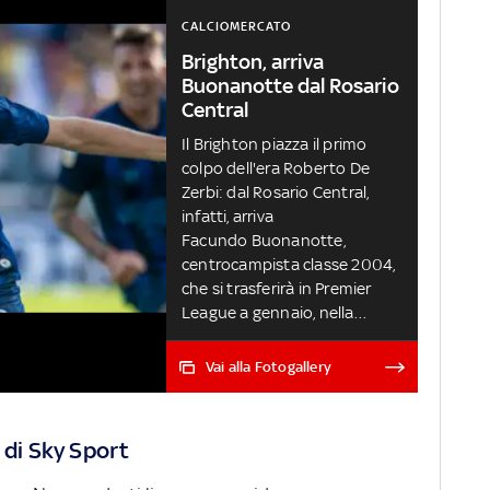
CALCIOMERCATO
Brighton, arriva
Buonanotte dal Rosario
Central
Il Brighton piazza il primo
colpo dell'era Roberto De
Zerbi: dal Rosario Central,
infatti, arriva
Facundo Buonanotte,
centrocampista classe 2004,
che si trasferirà in Premier
League a gennaio, nella
prossima finestra di
mercato. Ecco le principali
Vai alla Fotogallery
operazioni all'estero
 di Sky Sport