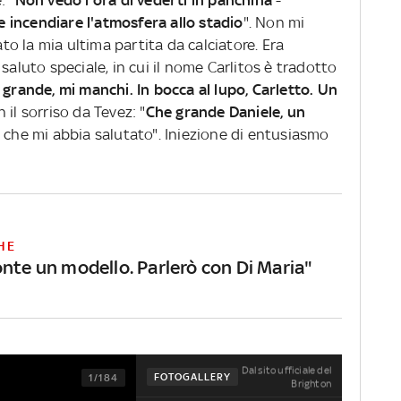
: "
Non vedo l'ora di vederti in panchina
-
 e incendiare l'atmosfera allo stadio
". Non mi
o la mia ultima partita da calciatore. Era
saluto speciale, in cui il nome Carlitos è tradotto
grande, mi manchi. In bocca al lupo, Carletto. Un
 il sorriso da Tevez: "
Che grande Daniele, un
o che mi abbia salutato". Iniezione di entusiasmo
HE
onte un modello. Parlerò con Di Maria"
Dal sito ufficiale del
FOTOGALLERY
1/184
Brighton