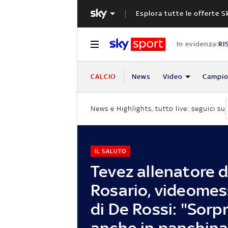
Esplora tutte le offerte S
In evidenza:
RI
CALCIO
News
Video
Campio
News e Highlights, tutto live: seguici su
IL SALUTO
Tevez allenatore d
Rosario, videomes
di De Rossi: "Sorp
anche in panchina