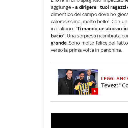
E lo fa in uno spagnolo impeccabile
aggiunge -
a dirigere i tuoi ragazzi
dimentico del campo dove ho giocat
calorosissimo, molto bello". Con un 
in italiano: "
Ti mando un abbraccio 
bacio
". Una sorpresa ricambiata con
grande
. Sono molto felice del fatt
verso la prima volta in panchina.
LEGGI ANC
Tevez: "C