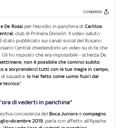
CONDIVIDI
le De Rossi
per l'esordio in panchina di
Carlitos
entral
, club di Primera División. Il video-saluto
 stato pubblicato sui canali social del Rosario:
osario Central chiedendomi un video su di te che
. Gli ho risposto che era impossibile - scherza De
e settimane, non è possibile che cominci subito
to a sorprenderci tutti con le tue magie in campo,
 di squadra:
lo hai fatto come uomo fuori dal
e tecnico
".
'ora di vederti in panchina"
vecchia conoscenza del
Boca Juniors
e
compagno
uglio-dicembre 2019
, parla con affetto all'Apache.