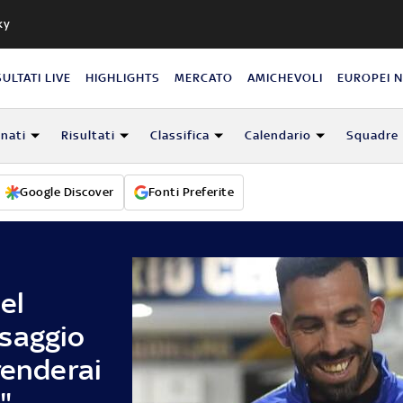
ky
SULTATI LIVE
HIGHLIGHTS
MERCATO
AMICHEVOLI
EUROPEI 
nati
Risultati
Classifica
Calendario
Squadre
Google Discover
Fonti Preferite
el
saggio
renderai
"