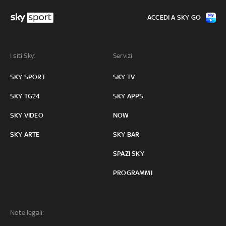
ACCEDI A SKY GO
I siti Sky:
Servizi:
SKY SPORT
SKY TV
SKY TG24
SKY APPS
SKY VIDEO
NOW
SKY ARTE
SKY BAR
SPAZI SKY
PROGRAMMI
Note legali: