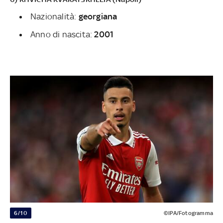
Nazionalità:
georgiana
Anno di nascita:
2001
6/10
©IPA/Fotogramma